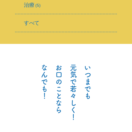
治療
(5)
すべて
な
お
元
い
ん
口
気
つ
で
の
で
ま
も
こ
若
で
！
と
々
も
な
し
ら
く
！