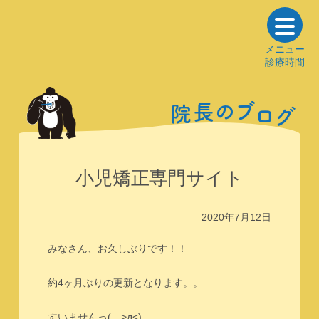
メニュー
診療時間
の
ブ
長
院
ロ
グ
小児矯正専門サイト
2020年7月12日
みなさん、お久しぶりです！！
約4ヶ月ぶりの更新となります。。
すいませんっ(。>д<)