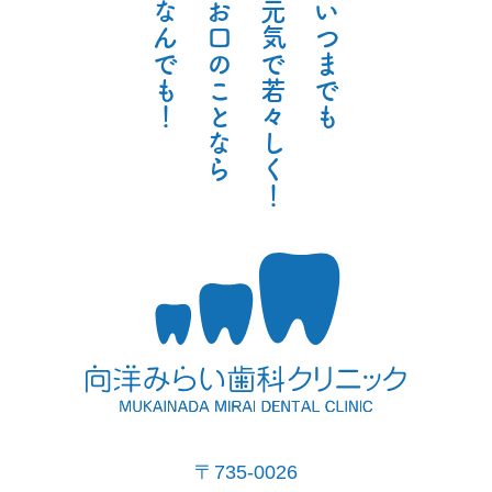
な
お
元
い
ん
口
気
つ
で
の
で
ま
も
こ
若
で
！
と
々
も
な
し
ら
く
！
〒735-0026