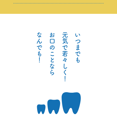
な
お
元
い
ん
口
気
つ
で
の
で
ま
も
こ
若
で
！
と
々
も
な
し
ら
く
！