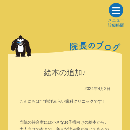
メニュー
診療時間
の
ブ
長
院
ロ
グ
絵本の追加♪
2024年4月2日
こんにちは^ ^向洋みらい歯科クリニックです！
当院の待合室には小さなお子様向けの絵本から、
大人向けの本まで、色々な読み物がおいてあるの