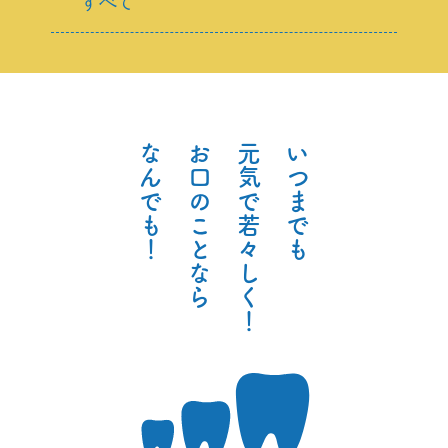
すべて
な
お
元
い
ん
口
気
つ
で
の
で
ま
も
こ
若
で
！
と
々
も
な
し
ら
く
！