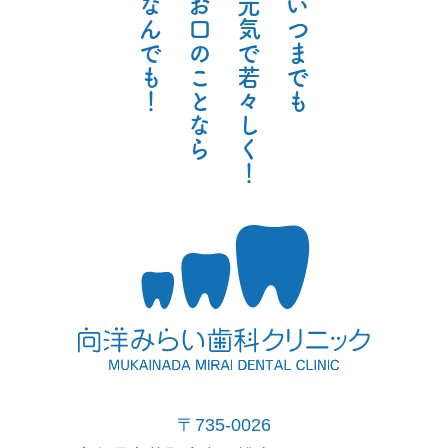
な
お
元
い
ん
口
気
つ
で
の
で
ま
も
こ
若
で
！
と
々
も
な
し
ら
く
！
〒735-0026