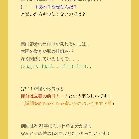
( ˙-˙ ) あれ？なぜなんだ？
と驚いた方も
少なくないのでは？
実は節分の日付けが変わるのには、
太陽の動きや暦の仕組みが
深く関係しているようで。。。
(ノД`)ﾉモゴモゴ。。ゴニョゴニョ…
はい！
結論から言うと
節分は立春の前日！！！
という事らしいです！
（
説明をめちゃくちゃ省いたのバレてます？笑
）
前回は2021年に2月2日の節分があり、
なんとその時は124年ぶりだったみたいです！